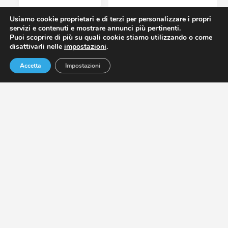
Usiamo cookie proprietari e di terzi per personalizzare i propri
servizi e contenuti e mostrare annunci più pertinenti.
RAFFREDDAMENTO
Puoi scoprire di più su quali cookie stiamo utilizzando o come
ADIABATICO PER
disattivarli nelle
impostazioni
.
IMPIANTI HVAC-R
A DESIO
Accetta
Impostazioni
RETROFIT
ELETTRONICO
PER IMPIANTI
HVAC-R A DESIO
GESTIONE DEL
GAS
REFRIGERANTE
PER IMPIANTI
HVAC-R A DESIO
PULIZIA E
RIGENERAZIONE