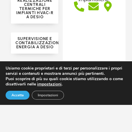
REALIZZAZIONE
CENTRALI
TERMICHE PER
IMPIANTI HVAC-R
A DESIO
SUPERVISIONE E
CONTABILIZZAZIONE
ENERGIA A DESIO
Usiamo cookie proprietari e di terzi per personalizzare i propri
NOLEGGIO DI
IMPIANTI HVAC-R
servizi e contenuti e mostrare annunci più pertinenti.
A DESIO
Puoi scoprire di più su quali cookie stiamo utilizzando o come
disattivarli nelle
impostazioni
.
Accetta
Impostazioni
RAFFREDDAMENTO
ADIABATICO PER
IMPIANTI HVAC-R
A DESIO